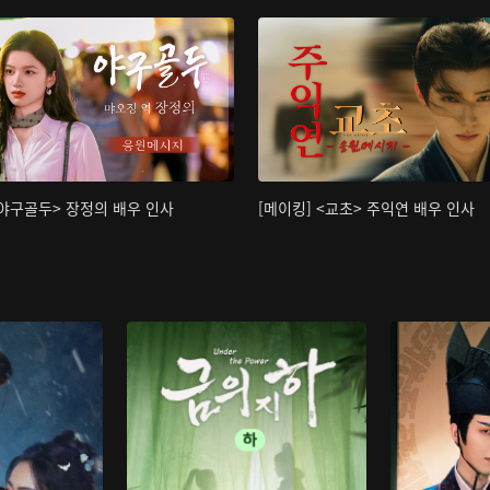
<야구골두> 장정의 배우 인사
[메이킹] <교초> 주익연 배우 인사