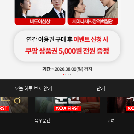
오늘 하루 보지 않기
닫기
묵우운간
귀녀