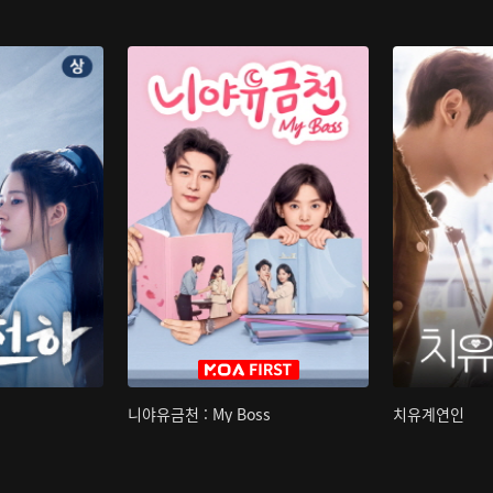
니야유금천 : My Boss
치유계연인