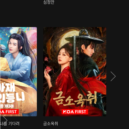
심정안
여과성음유
 너를 기다려
금소옥취
금수택심