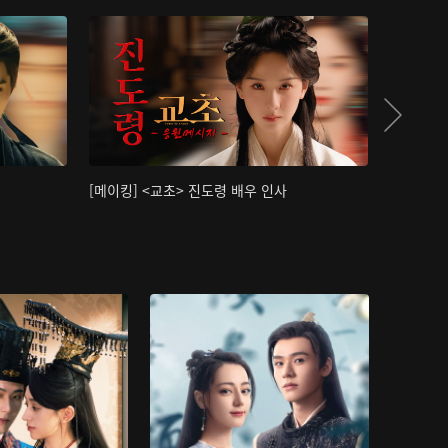
[메이킹] <교초> 진도령 배우 인사
[메이킹]