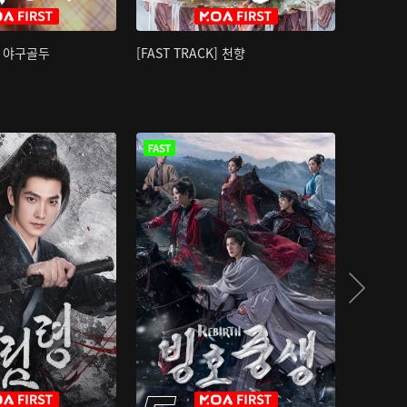
K] 야구골두
[FAST TRACK] 천향
소오강호 