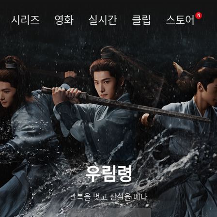
시리즈
영화
실시간
클립
스토어
N
빙호중생
얼음호수에서 깨어난 전설