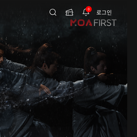
0
로그인
검
이
알
색
용
림
권
페
이
지