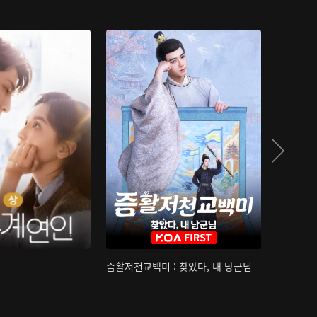
즘활저천교백미 : 찾았다, 내 낭군님
산하침