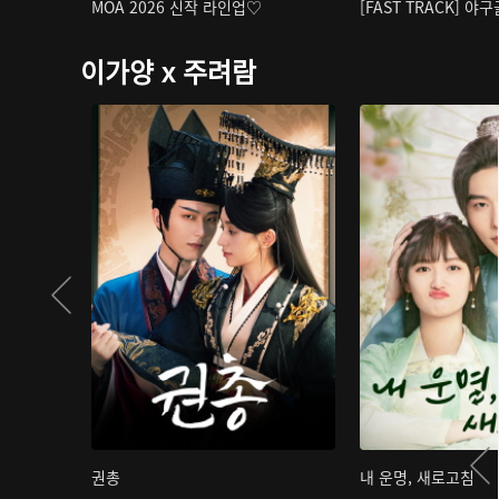
MOA 2026 신작 라인업♡
[FAST TRACK] 야
이가양 x 주려람
권총
내 운명, 새로고침