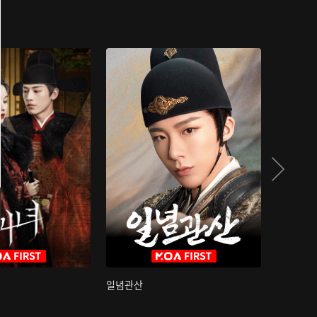
일념관산
국색방화