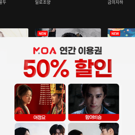
구골두
일로조양
금의지하
장중인
아재저리등니 :