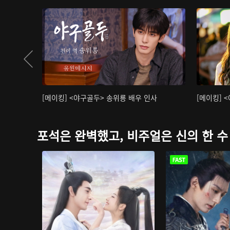
[메이킹] <야구골두> 송위룡 배우 인사
[메이킹] 
포석은 완벽했고, 비주얼은 신의 한 수