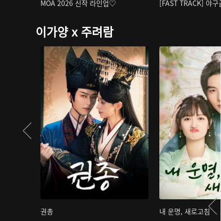
MOA 2026 신작 라인업♡
[FAST TRACK] 야
이가양 x 주려람
권총
내 운명, 새로고침