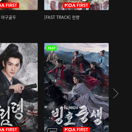
K] 야구골두
[FAST TRACK] 천향
소오강호 