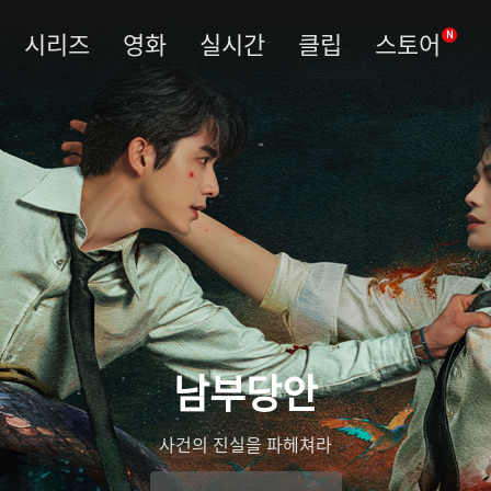
시리즈
영화
실시간
클립
스토어
N
남부당안
사건의 진실을 파헤쳐라