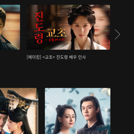
[메이킹] <교초> 진도령 배우 인사
[메이킹]