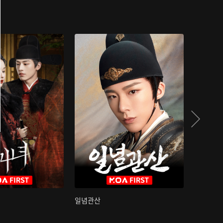
일념관산
국색방화