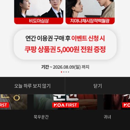
오늘 하루 보지 않기
닫기
묵우운간
귀녀