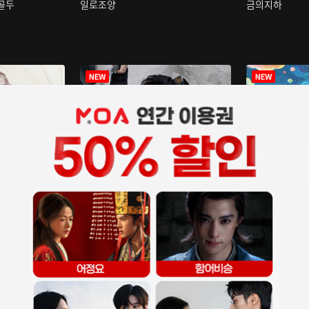
구골두
일로조양
금의지하
장중인
아재저리등니 :