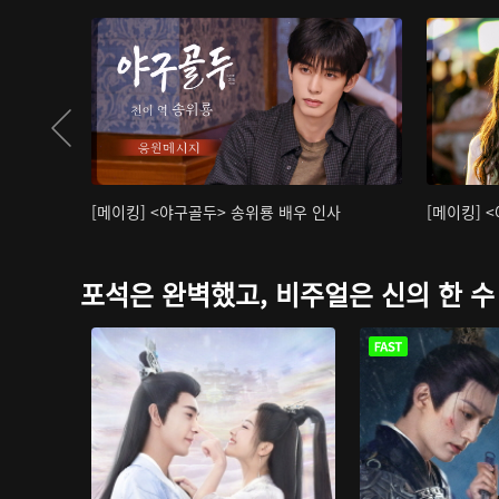
[메이킹] <야구골두> 송위룡 배우 인사
[메이킹] 
포석은 완벽했고, 비주얼은 신의 한 수