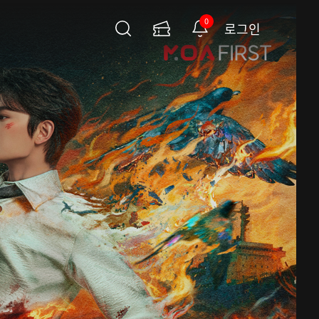
0
로그인
검
이
알
색
용
림
권
페
이
지