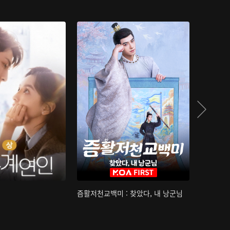
즘활저천교백미 : 찾았다, 내 낭군님
산하침