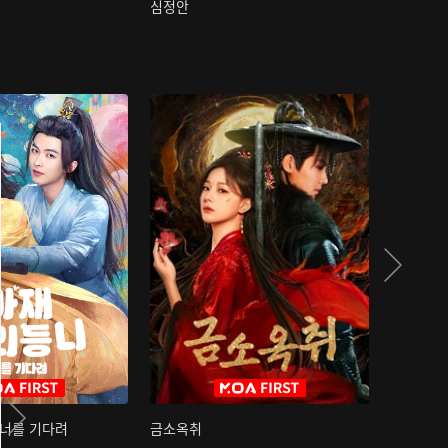
심정안
여과성음유
 너를 기다려
금소옥취
금수택심