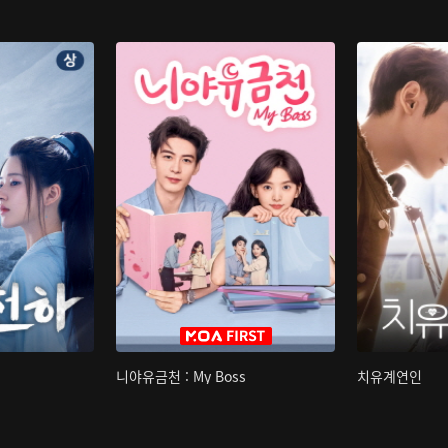
니야유금천 : My Boss
치유계연인