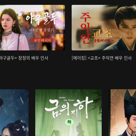
<야구골두> 장정의 배우 인사
[메이킹] <교초> 주익연 배우 인사