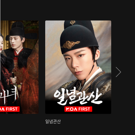
일념관산
국색방화