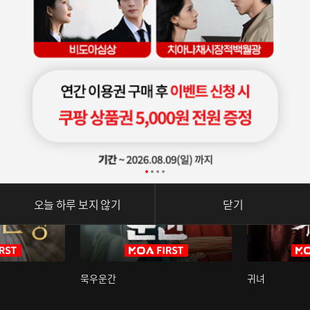
오늘 하루 보지 않기
닫기
묵우운간
귀녀