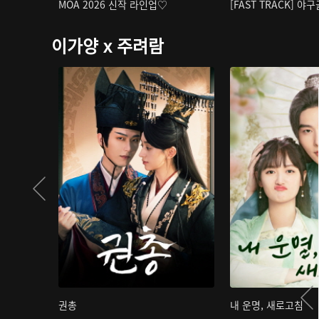
MOA 2026 신작 라인업♡
[FAST TRACK] 야
이가양 x 주려람
권총
내 운명, 새로고침