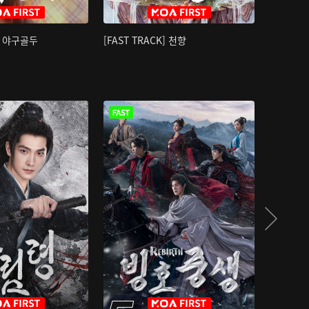
K] 야구골두
[FAST TRACK] 천향
소오강호 