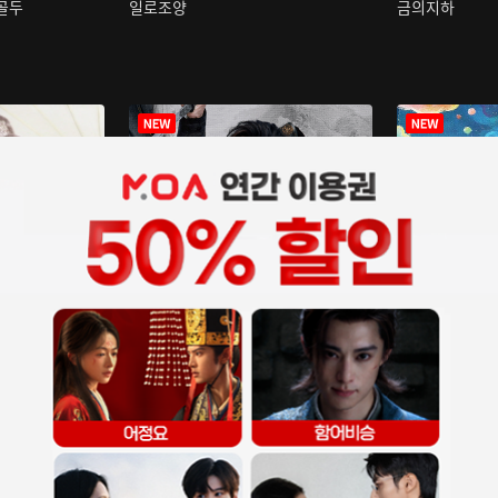
구골두
일로조양
금의지하
장중인
아재저리등니 :