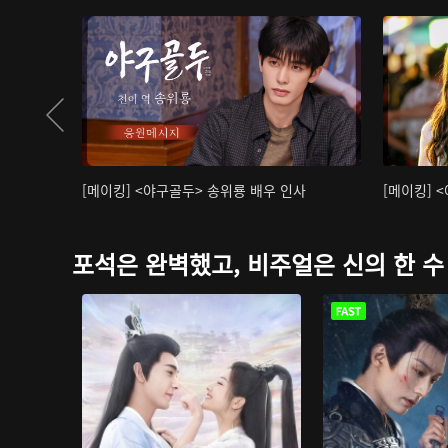
[메이킹] <야구골두> 송위룡 배우 인사
[메이킹] 
포석은 완벽했고, 비주얼은 신의 한 수