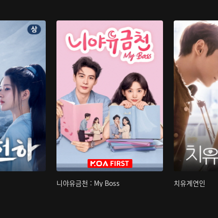
니야유금천 : My Boss
치유계연인