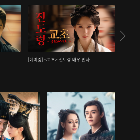
[메이킹] <교초> 진도령 배우 인사
[메이킹]