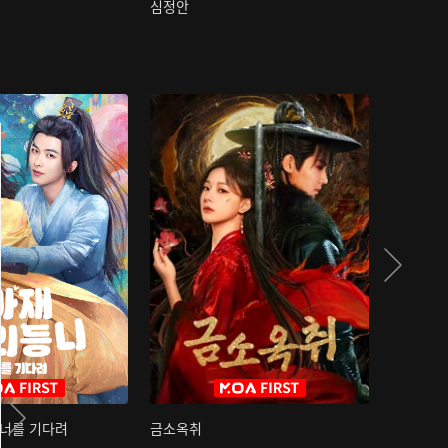
심정안
여과성음유
 너를 기다려
금소옥취
금수택심