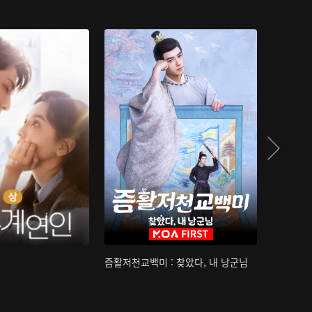
즘활저천교백미 : 찾았다, 내 낭군님
산하침