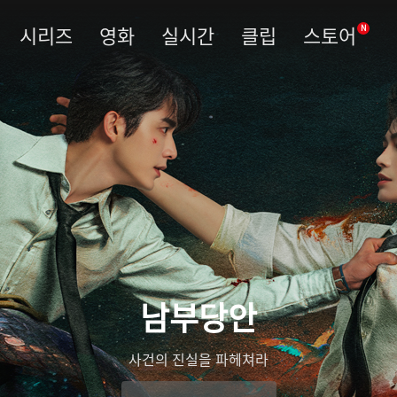
시리즈
영화
실시간
클립
스토어
N
우림령
관복을 벗고 진실을 베다