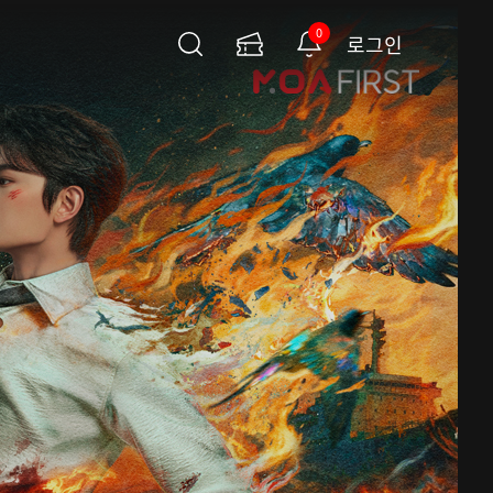
0
로그인
검
이
알
색
용
림
권
페
이
지