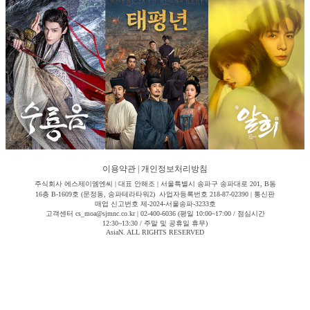
이용약관
|
개인정보처리방침
주식회사 에스제이엠엔씨 | 대표 안해조 | 서울특별시 송파구 송파대로 201, B동
16층 B-1609호 (문정동, 송파테라타워2) 사업자등록번호 218-87-02390 | 통신판
매업 신고번호 제-2024-서울송파-3233호
고객센터 cs_moa@sjmnc.co.kr | 02-400-6036 (평일 10:00~17:00 / 점심시간
12:30~13:30 / 주말 및 공휴일 휴무)
AsiaN. ALL RIGHTS RESERVED