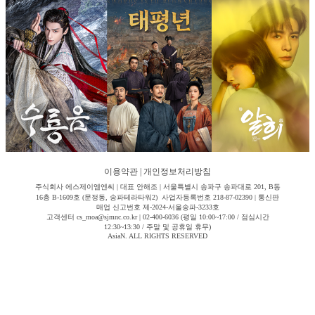
이용약관
|
개인정보처리방침
주식회사 에스제이엠엔씨 | 대표 안해조 | 서울특별시 송파구 송파대로 201, B동
16층 B-1609호 (문정동, 송파테라타워2) 사업자등록번호 218-87-02390 | 통신판
매업 신고번호 제-2024-서울송파-3233호
고객센터 cs_moa@sjmnc.co.kr | 02-400-6036 (평일 10:00~17:00 / 점심시간
12:30~13:30 / 주말 및 공휴일 휴무)
AsiaN. ALL RIGHTS RESERVED