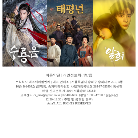
이용약관
|
개인정보처리방침
주식회사 에스제이엠엔씨 | 대표 안해조 | 서울특별시 송파구 송파대로 201, B동
16층 B-1609호 (문정동, 송파테라타워2) 사업자등록번호 218-87-02390 | 통신판
매업 신고번호 제-2024-서울송파-3233호
고객센터 cs_moa@sjmnc.co.kr | 02-400-6036 (평일 10:00~17:00 / 점심시간
12:30~13:30 / 주말 및 공휴일 휴무)
AsiaN. ALL RIGHTS RESERVED