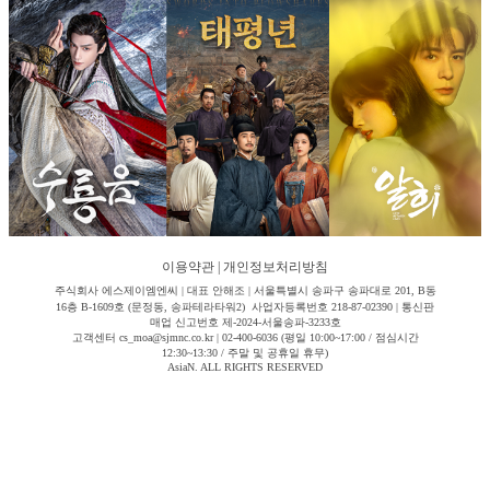
이용약관
|
개인정보처리방침
주식회사 에스제이엠엔씨 | 대표 안해조 | 서울특별시 송파구 송파대로 201, B동
16층 B-1609호 (문정동, 송파테라타워2) 사업자등록번호 218-87-02390 | 통신판
매업 신고번호 제-2024-서울송파-3233호
고객센터 cs_moa@sjmnc.co.kr | 02-400-6036 (평일 10:00~17:00 / 점심시간
12:30~13:30 / 주말 및 공휴일 휴무)
AsiaN. ALL RIGHTS RESERVED