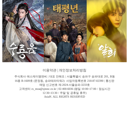
이용약관
|
개인정보처리방침
주식회사 에스제이엠엔씨 | 대표 안해조 | 서울특별시 송파구 송파대로 201, B동
16층 B-1609호 (문정동, 송파테라타워2) 사업자등록번호 218-87-02390 | 통신판
매업 신고번호 제-2024-서울송파-3233호
고객센터 cs_moa@sjmnc.co.kr | 02-400-6036 (평일 10:00~17:00 / 점심시간
12:30~13:30 / 주말 및 공휴일 휴무)
AsiaN. ALL RIGHTS RESERVED