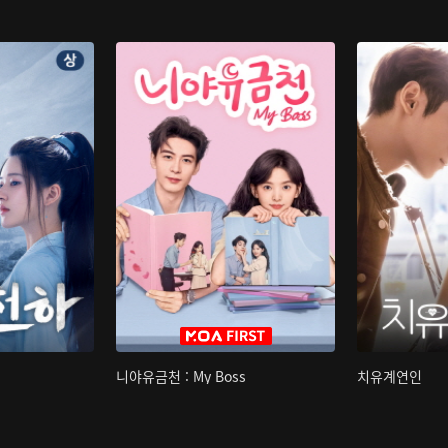
니야유금천 : My Boss
치유계연인