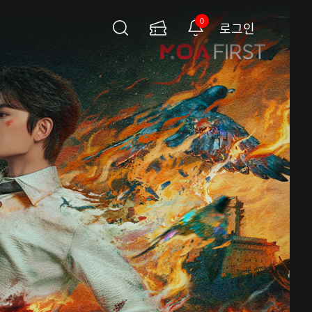
0
로그인
검
이
알
색
용
림
권
페
이
지