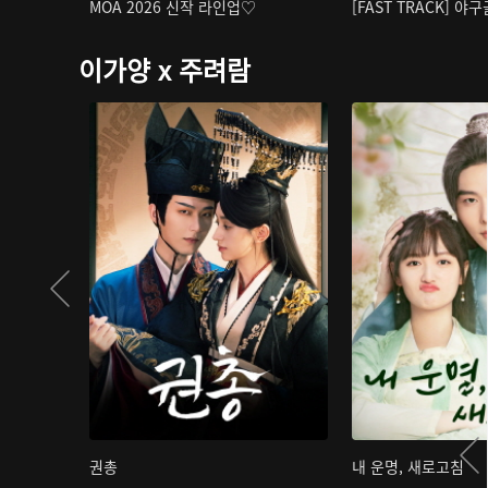
MOA 2026 신작 라인업♡
[FAST TRACK] 야
이가양 x 주려람
권총
내 운명, 새로고침