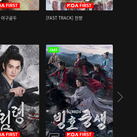
K] 야구골두
[FAST TRACK] 천향
소오강호 