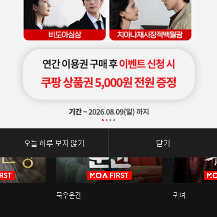
오늘 하루 보지 않기
닫기
묵우운간
귀녀