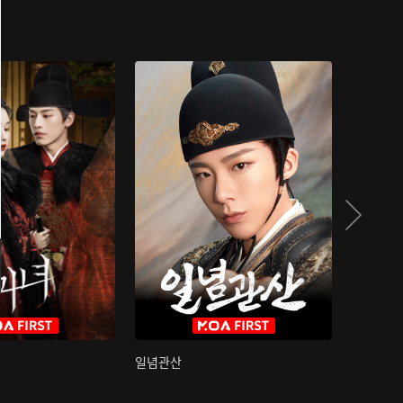
일념관산
국색방화