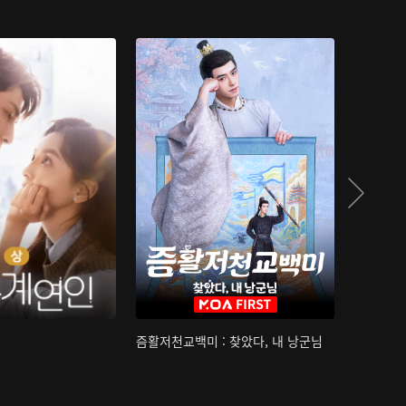
즘활저천교백미 : 찾았다, 내 낭군님
산하침