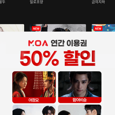
구골두
일로조양
금의지하
장중인
아재저리등니 :