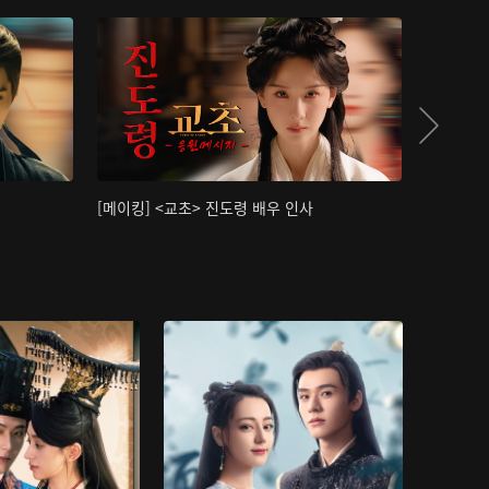
[메이킹] <교초> 진도령 배우 인사
[메이킹]