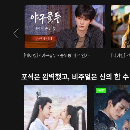
[메이킹] <야구골두> 송위룡 배우 인사
[메이킹] 
포석은 완벽했고, 비주얼은 신의 한 수