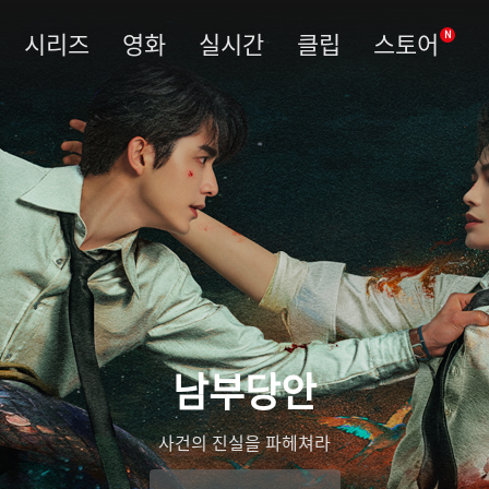
시리즈
영화
실시간
클립
스토어
N
남부당안
사건의 진실을 파헤쳐라