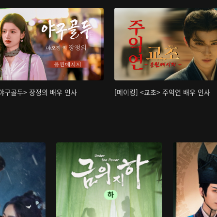
<야구골두> 장정의 배우 인사
[메이킹] <교초> 주익연 배우 인사