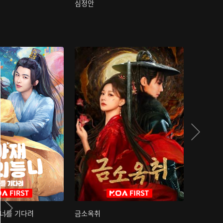
심정안
여과성음유
 너를 기다려
금소옥취
금수택심