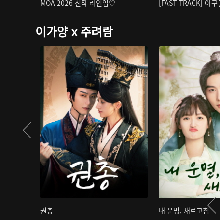
MOA 2026 신작 라인업♡
[FAST TRACK] 야
이가양 x 주려람
권총
내 운명, 새로고침