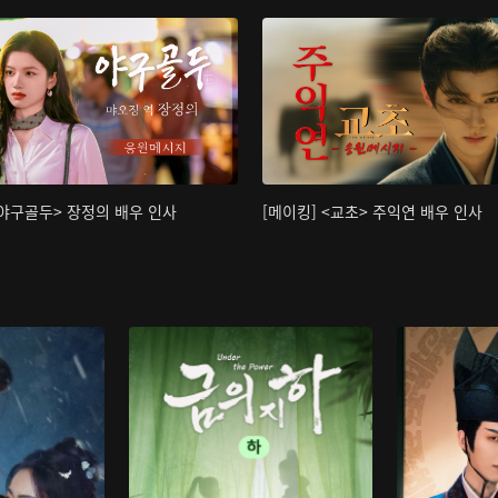
<야구골두> 장정의 배우 인사
[메이킹] <교초> 주익연 배우 인사