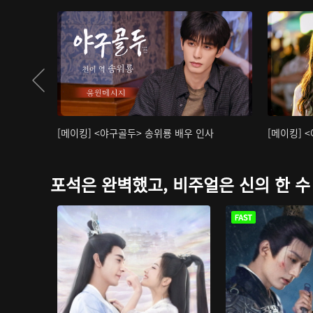
[메이킹] <야구골두> 송위룡 배우 인사
[메이킹] 
포석은 완벽했고, 비주얼은 신의 한 수