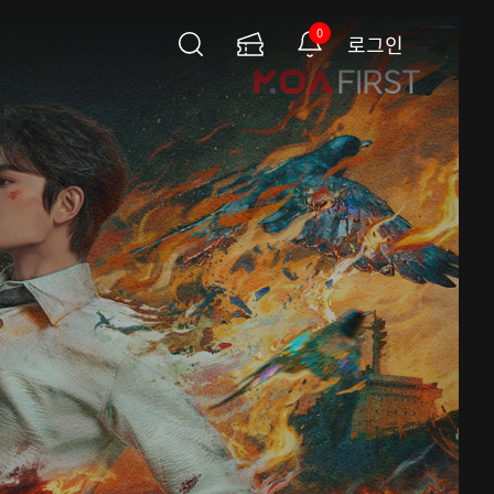
0
로그인
검
이
알
색
용
림
권
페
이
지