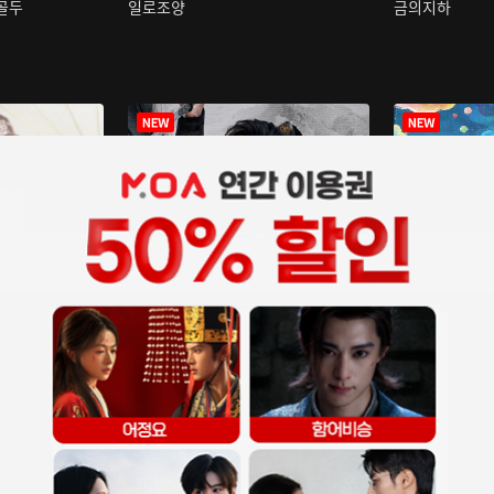
구골두
일로조양
금의지하
장중인
아재저리등니 :