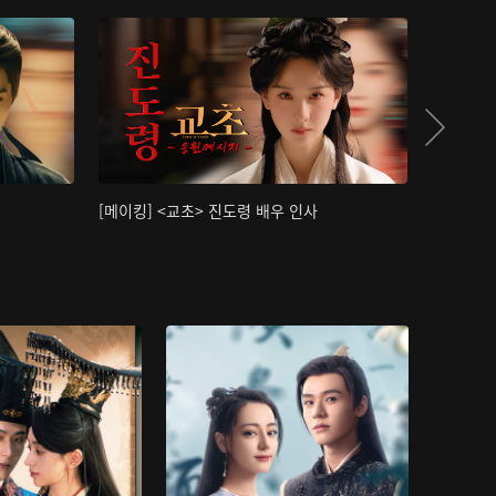
[메이킹] <교초> 진도령 배우 인사
[메이킹]