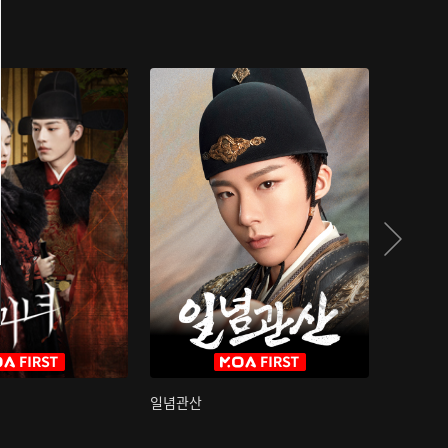
일념관산
국색방화