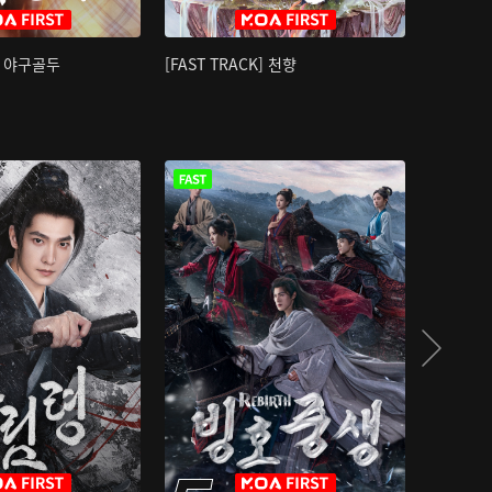
K] 야구골두
[FAST TRACK] 천향
소오강호 