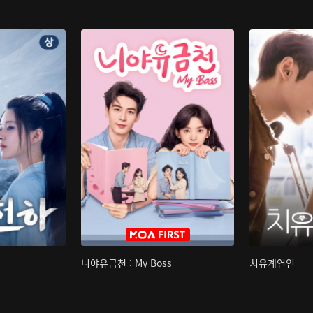
니야유금천 : My Boss
치유계연인