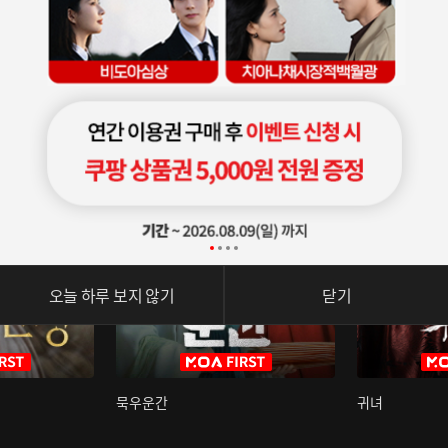
오늘 하루 보지 않기
닫기
묵우운간
귀녀