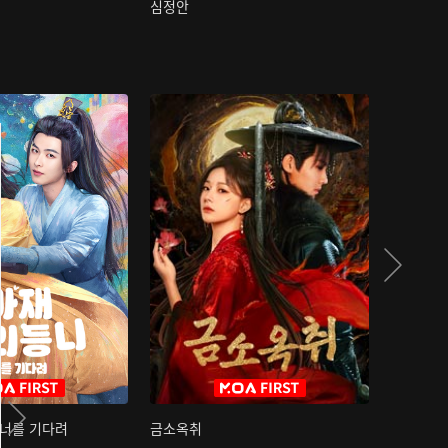
심정안
여과성음유
 너를 기다려
금소옥취
금수택심