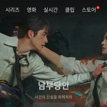
시리즈
영화
실시간
클립
스토어
N
남부당안
사건의 진실을 파헤쳐라