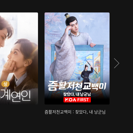
즘활저천교백미 : 찾았다, 내 낭군님
산하침