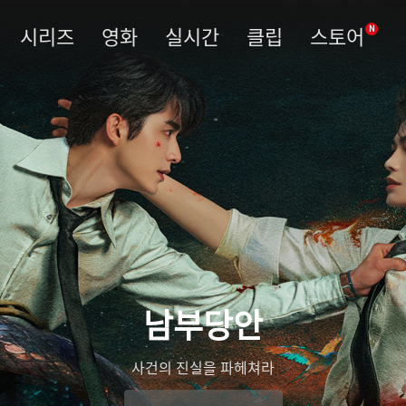
시리즈
영화
실시간
클립
스토어
N
남부당안
사건의 진실을 파헤쳐라