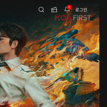
0
로그인
검
이
알
색
용
림
권
페
이
지