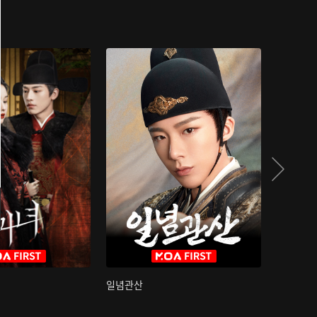
일념관산
국색방화