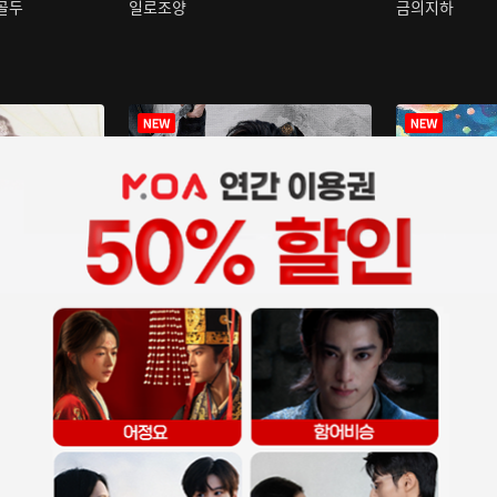
구골두
일로조양
금의지하
장중인
아재저리등니 :