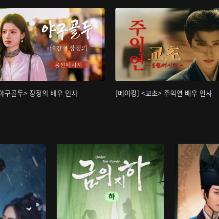
<야구골두> 장정의 배우 인사
[메이킹] <교초> 주익연 배우 인사