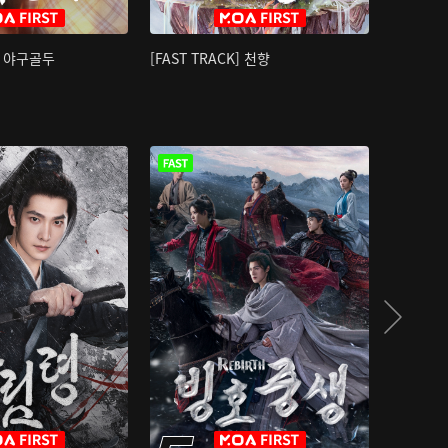
K] 야구골두
[FAST TRACK] 천향
소오강호 