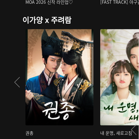
MOA 2026 신작 라인업♡
[FAST TRACK] 야
이가양 x 주려람
권총
내 운명, 새로고침