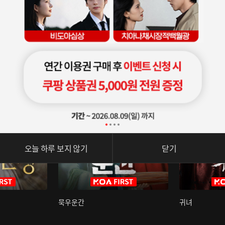
오늘 하루 보지 않기
닫기
묵우운간
귀녀