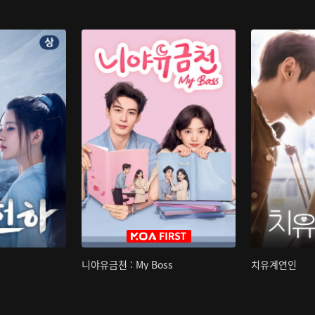
니야유금천 : My Boss
치유계연인