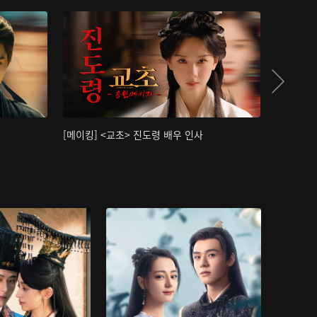
[메이킹] <교초> 진도령 배우 인사
[메이킹]