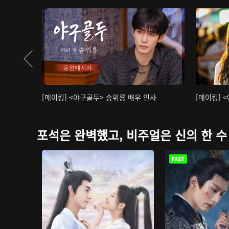
[메이킹] <야구골두> 송위룡 배우 인사
[메이킹] 
포석은 완벽했고, 비주얼은 신의 한 수