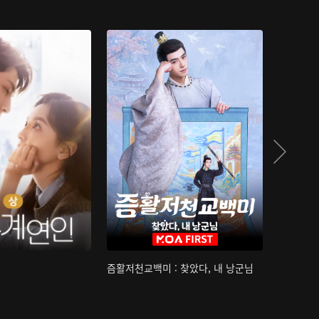
즘활저천교백미 : 찾았다, 내 낭군님
산하침