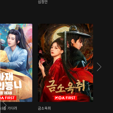
심정안
여과성음유
 너를 기다려
금소옥취
금수택심