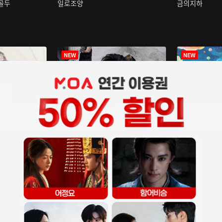
구골두
일로조양
금의지하
장중인
아재저리등니 :