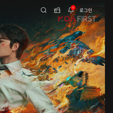
0
로그인
검
이
알
색
용
림
권
페
이
지