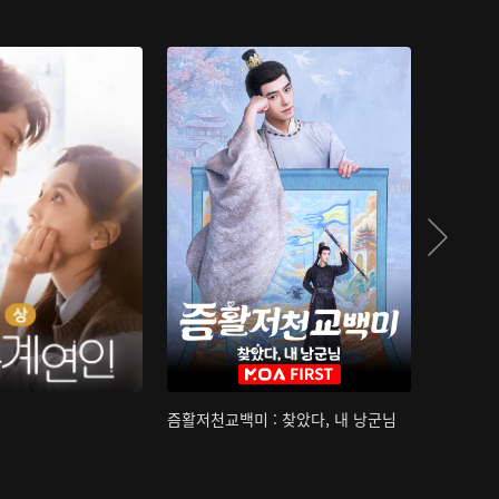
즘활저천교백미 : 찾았다, 내 낭군님
산하침