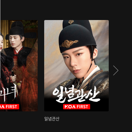
일념관산
국색방화