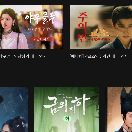
<야구골두> 장정의 배우 인사
[메이킹] <교초> 주익연 배우 인사