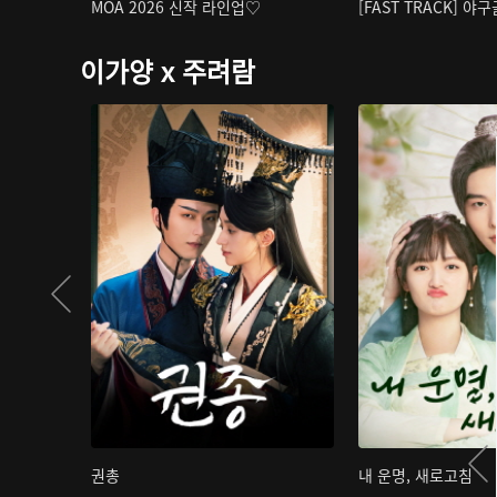
MOA 2026 신작 라인업♡
[FAST TRACK] 야
이가양 x 주려람
권총
내 운명, 새로고침