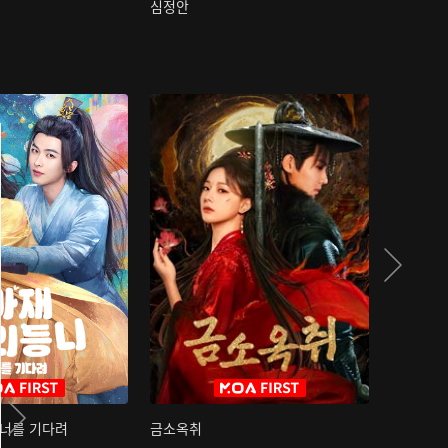
심정안
여과성음유
 너를 기다려
금소옥취
금수택심