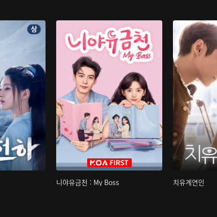
니야유금천 : My Boss
치유계연인