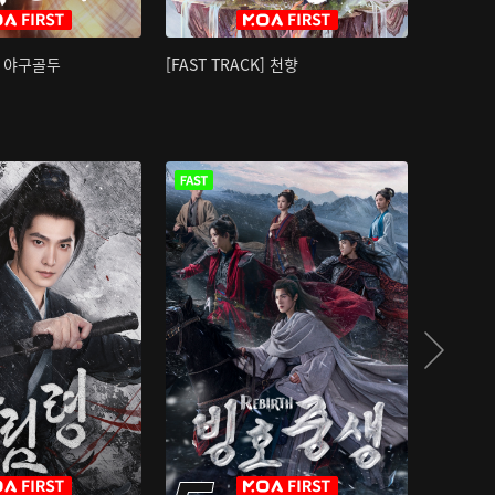
K] 야구골두
[FAST TRACK] 천향
소오강호 