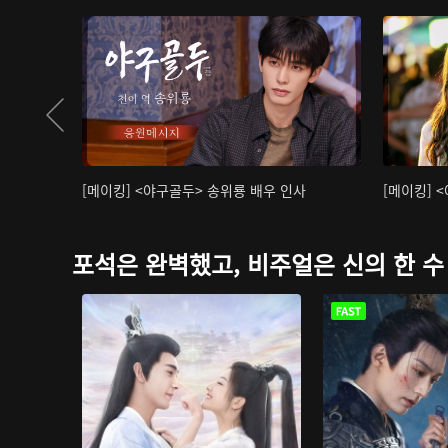
[메이킹] <야구골두> 송위룡 배우 인사
[메이킹] 
포석은 완벽했고, 비주얼은 신의 한 수