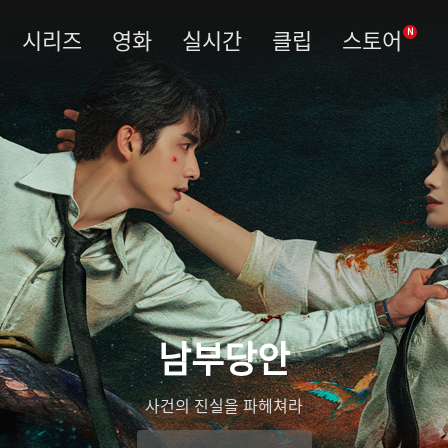
시리즈
영화
실시간
클립
스토어
N
남부당안
사건의 진실을 파헤쳐라