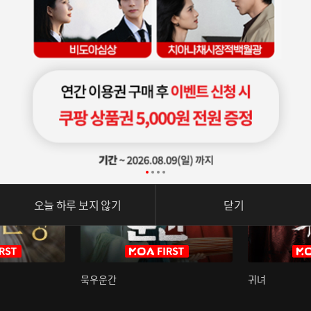
오늘 하루 보지 않기
닫기
묵우운간
귀녀