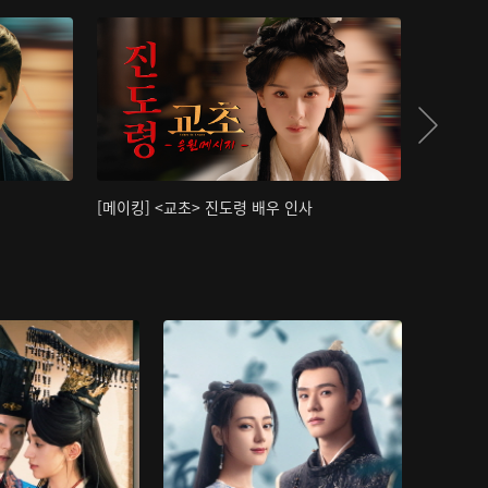
[메이킹] <교초> 진도령 배우 인사
[메이킹]