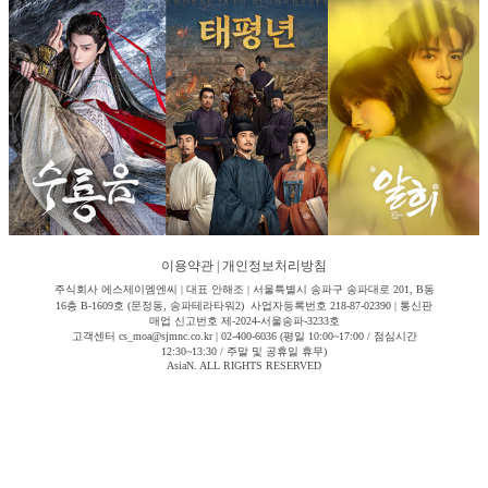
이용약관
|
개인정보처리방침
주식회사 에스제이엠엔씨 | 대표 안해조 | 서울특별시 송파구 송파대로 201, B동
16층 B-1609호 (문정동, 송파테라타워2) 사업자등록번호 218-87-02390 | 통신판
매업 신고번호 제-2024-서울송파-3233호
고객센터 cs_moa@sjmnc.co.kr | 02-400-6036 (평일 10:00~17:00 / 점심시간
12:30~13:30 / 주말 및 공휴일 휴무)
AsiaN. ALL RIGHTS RESERVED