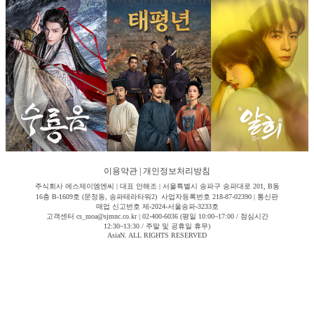
이용약관
|
개인정보처리방침
주식회사 에스제이엠엔씨 | 대표 안해조 | 서울특별시 송파구 송파대로 201, B동
16층 B-1609호 (문정동, 송파테라타워2) 사업자등록번호 218-87-02390 | 통신판
매업 신고번호 제-2024-서울송파-3233호
고객센터 cs_moa@sjmnc.co.kr | 02-400-6036 (평일 10:00~17:00 / 점심시간
12:30~13:30 / 주말 및 공휴일 휴무)
AsiaN. ALL RIGHTS RESERVED