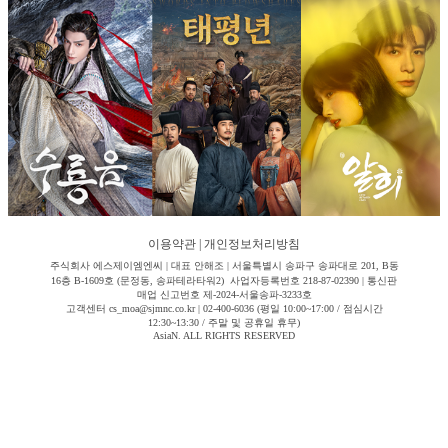
이용약관
|
개인정보처리방침
주식회사 에스제이엠엔씨 | 대표 안해조 | 서울특별시 송파구 송파대로 201, B동
16층 B-1609호 (문정동, 송파테라타워2) 사업자등록번호 218-87-02390 | 통신판
매업 신고번호 제-2024-서울송파-3233호
고객센터 cs_moa@sjmnc.co.kr | 02-400-6036 (평일 10:00~17:00 / 점심시간
12:30~13:30 / 주말 및 공휴일 휴무)
AsiaN. ALL RIGHTS RESERVED