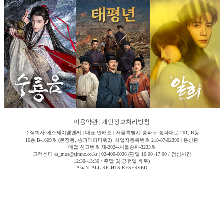
이용약관
|
개인정보처리방침
주식회사 에스제이엠엔씨 | 대표 안해조 | 서울특별시 송파구 송파대로 201, B동
16층 B-1609호 (문정동, 송파테라타워2) 사업자등록번호 218-87-02390 | 통신판
매업 신고번호 제-2024-서울송파-3233호
고객센터 cs_moa@sjmnc.co.kr | 02-400-6036 (평일 10:00~17:00 / 점심시간
12:30~13:30 / 주말 및 공휴일 휴무)
AsiaN. ALL RIGHTS RESERVED