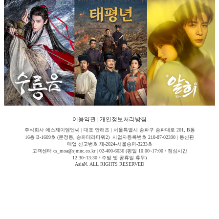
이용약관
|
개인정보처리방침
주식회사 에스제이엠엔씨 | 대표 안해조 | 서울특별시 송파구 송파대로 201, B동
16층 B-1609호 (문정동, 송파테라타워2) 사업자등록번호 218-87-02390 | 통신판
매업 신고번호 제-2024-서울송파-3233호
고객센터 cs_moa@sjmnc.co.kr | 02-400-6036 (평일 10:00~17:00 / 점심시간
12:30~13:30 / 주말 및 공휴일 휴무)
AsiaN. ALL RIGHTS RESERVED