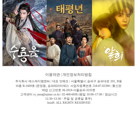
이용약관
|
개인정보처리방침
주식회사 에스제이엠엔씨 | 대표 안해조 | 서울특별시 송파구 송파대로 201, B동
16층 B-1609호 (문정동, 송파테라타워2) 사업자등록번호 218-87-02390 | 통신판
매업 신고번호 제-2024-서울송파-3233호
고객센터 cs_moa@sjmnc.co.kr | 02-400-6036 (평일 10:00~17:00 / 점심시간
12:30~13:30 / 주말 및 공휴일 휴무)
AsiaN. ALL RIGHTS RESERVED