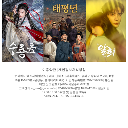
이용약관
|
개인정보처리방침
주식회사 에스제이엠엔씨 | 대표 안해조 | 서울특별시 송파구 송파대로 201, B동
16층 B-1609호 (문정동, 송파테라타워2) 사업자등록번호 218-87-02390 | 통신판
매업 신고번호 제-2024-서울송파-3233호
고객센터 cs_moa@sjmnc.co.kr | 02-400-6036 (평일 10:00~17:00 / 점심시간
12:30~13:30 / 주말 및 공휴일 휴무)
AsiaN. ALL RIGHTS RESERVED