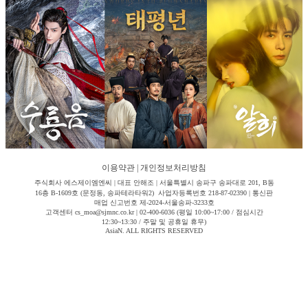
이용약관
|
개인정보처리방침
주식회사 에스제이엠엔씨 | 대표 안해조 | 서울특별시 송파구 송파대로 201, B동
16층 B-1609호 (문정동, 송파테라타워2) 사업자등록번호 218-87-02390 | 통신판
매업 신고번호 제-2024-서울송파-3233호
고객센터 cs_moa@sjmnc.co.kr | 02-400-6036 (평일 10:00~17:00 / 점심시간
12:30~13:30 / 주말 및 공휴일 휴무)
AsiaN. ALL RIGHTS RESERVED