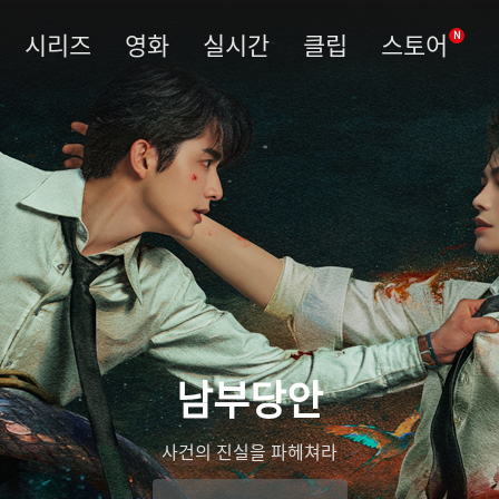
시리즈
영화
실시간
클립
스토어
N
남부당안
사건의 진실을 파헤쳐라