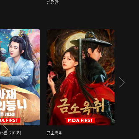
심정안
여과성음유
 너를 기다려
금소옥취
금수택심