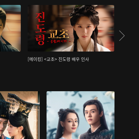
[메이킹] <교초> 진도령 배우 인사
[메이킹]