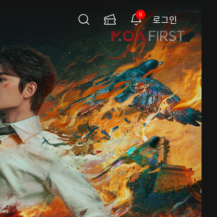
0
로그인
검
이
알
색
용
림
권
페
이
지