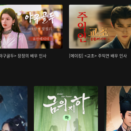
<야구골두> 장정의 배우 인사
[메이킹] <교초> 주익연 배우 인사