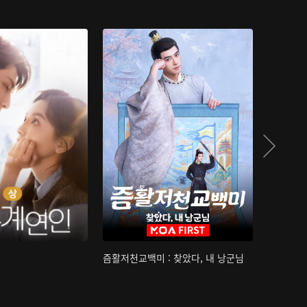
즘활저천교백미 : 찾았다, 내 낭군님
산하침