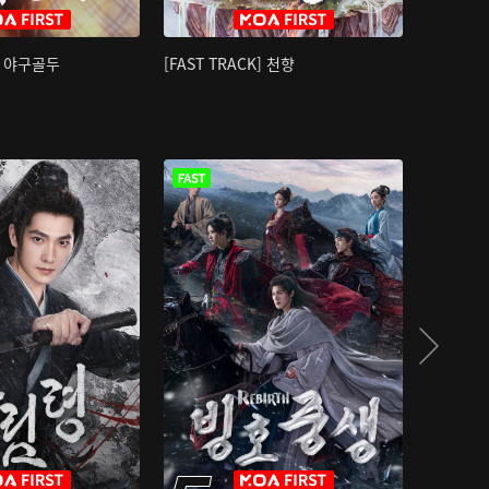
K] 야구골두
[FAST TRACK] 천향
소오강호 