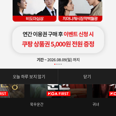
오늘 하루 보지 않기
닫기
묵우운간
귀녀