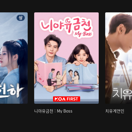
니야유금천 : My Boss
치유계연인