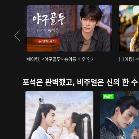
[메이킹] <야구골두> 송위룡 배우 인사
[메이킹] 
포석은 완벽했고, 비주얼은 신의 한 수