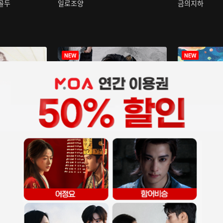
구골두
일로조양
금의지하
장중인
아재저리등니 :