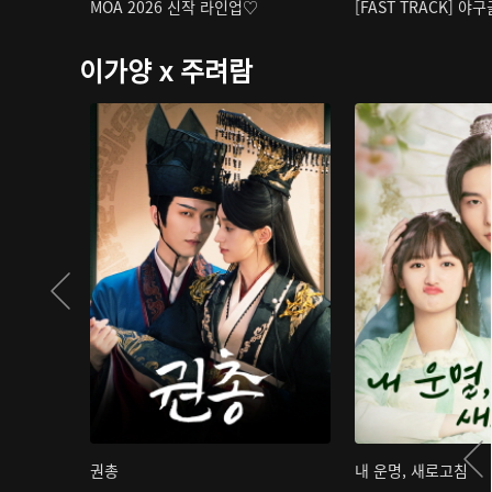
MOA 2026 신작 라인업♡
[FAST TRACK] 야
이가양 x 주려람
권총
내 운명, 새로고침