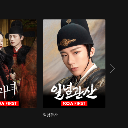
일념관산
국색방화