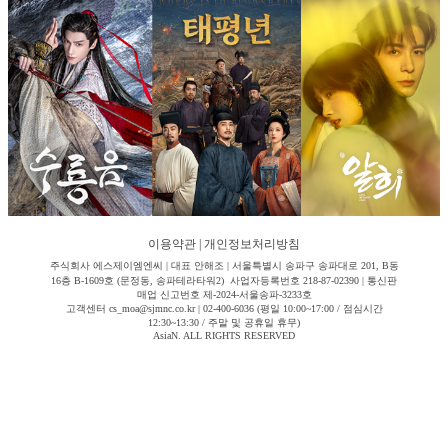
이용약관
|
개인정보처리방침
주식회사 에스제이엠엔씨 | 대표 안해조 | 서울특별시 송파구 송파대로 201, B동
16층 B-1609호 (문정동, 송파테라타워2) 사업자등록번호 218-87-02390 | 통신판
매업 신고번호 제-2024-서울송파-3233호
고객센터 cs_moa@sjmnc.co.kr | 02-400-6036 (평일 10:00~17:00 / 점심시간
12:30~13:30 / 주말 및 공휴일 휴무)
AsiaN. ALL RIGHTS RESERVED