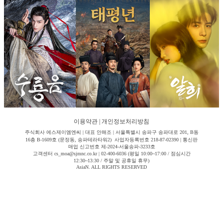
이용약관
|
개인정보처리방침
주식회사 에스제이엠엔씨 | 대표 안해조 | 서울특별시 송파구 송파대로 201, B동
16층 B-1609호 (문정동, 송파테라타워2) 사업자등록번호 218-87-02390 | 통신판
매업 신고번호 제-2024-서울송파-3233호
고객센터 cs_moa@sjmnc.co.kr | 02-400-6036 (평일 10:00~17:00 / 점심시간
12:30~13:30 / 주말 및 공휴일 휴무)
AsiaN. ALL RIGHTS RESERVED