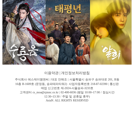
이용약관
|
개인정보처리방침
주식회사 에스제이엠엔씨 | 대표 안해조 | 서울특별시 송파구 송파대로 201, B동
16층 B-1609호 (문정동, 송파테라타워2) 사업자등록번호 218-87-02390 | 통신판
매업 신고번호 제-2024-서울송파-3233호
고객센터 cs_moa@sjmnc.co.kr | 02-400-6036 (평일 10:00~17:00 / 점심시간
12:30~13:30 / 주말 및 공휴일 휴무)
AsiaN. ALL RIGHTS RESERVED