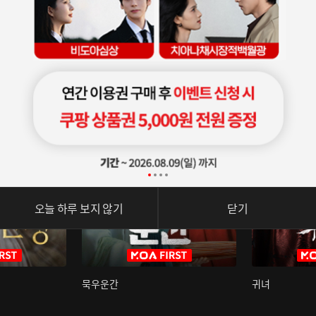
오늘 하루 보지 않기
닫기
묵우운간
귀녀