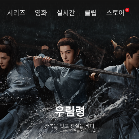
시리즈
영화
실시간
클립
스토어
N
우림령
관복을 벗고 진실을 베다