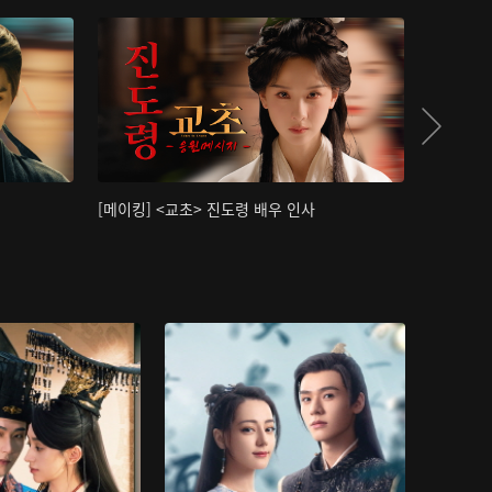
[메이킹] <교초> 진도령 배우 인사
[메이킹]