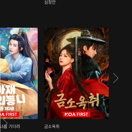
심정안
여과성음유
 너를 기다려
금소옥취
금수택심