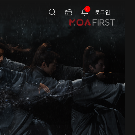
0
로그인
검
이
알
색
용
림
권
페
이
지