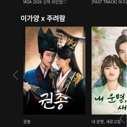
MOA 2026 신작 라인업♡
[FAST TRACK] 야
이가양 x 주려람
권총
내 운명, 새로고침