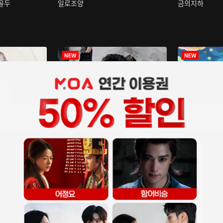
구골두
일로조양
금의지하
장중인
아재저리등니 :