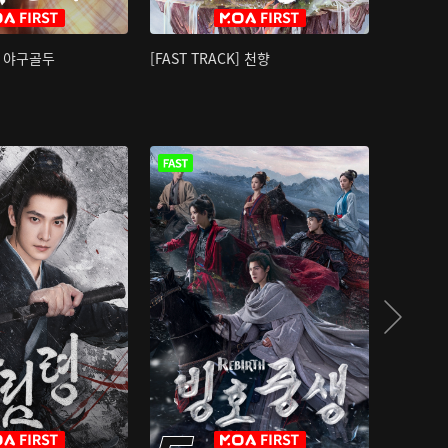
K] 야구골두
[FAST TRACK] 천향
소오강호 