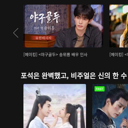
[메이킹] <야구골두> 송위룡 배우 인사
[메이킹] 
포석은 완벽했고, 비주얼은 신의 한 수