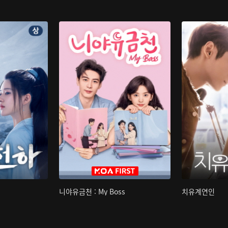
니야유금천 : My Boss
치유계연인