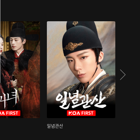
일념관산
국색방화