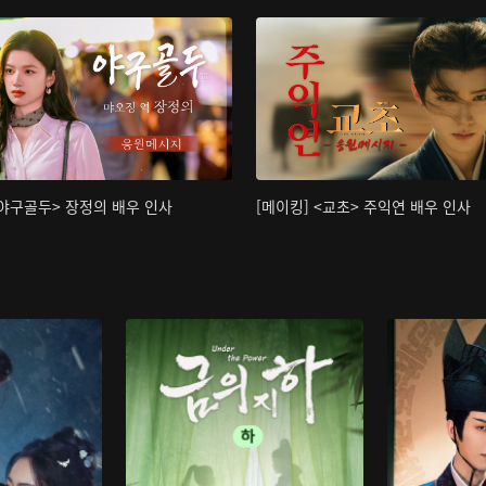
<야구골두> 장정의 배우 인사
[메이킹] <교초> 주익연 배우 인사