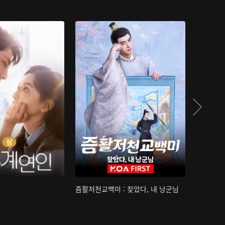
즘활저천교백미 : 찾았다, 내 낭군님
산하침