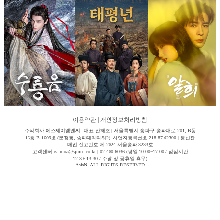
이용약관
|
개인정보처리방침
주식회사 에스제이엠엔씨 | 대표 안해조 | 서울특별시 송파구 송파대로 201, B동
16층 B-1609호 (문정동, 송파테라타워2) 사업자등록번호 218-87-02390 | 통신판
매업 신고번호 제-2024-서울송파-3233호
고객센터 cs_moa@sjmnc.co.kr | 02-400-6036 (평일 10:00~17:00 / 점심시간
12:30~13:30 / 주말 및 공휴일 휴무)
AsiaN. ALL RIGHTS RESERVED