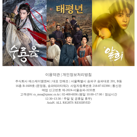
이용약관
|
개인정보처리방침
주식회사 에스제이엠엔씨 | 대표 안해조 | 서울특별시 송파구 송파대로 201, B동
16층 B-1609호 (문정동, 송파테라타워2) 사업자등록번호 218-87-02390 | 통신판
매업 신고번호 제-2024-서울송파-3233호
고객센터 cs_moa@sjmnc.co.kr | 02-400-6036 (평일 10:00~17:00 / 점심시간
12:30~13:30 / 주말 및 공휴일 휴무)
AsiaN. ALL RIGHTS RESERVED