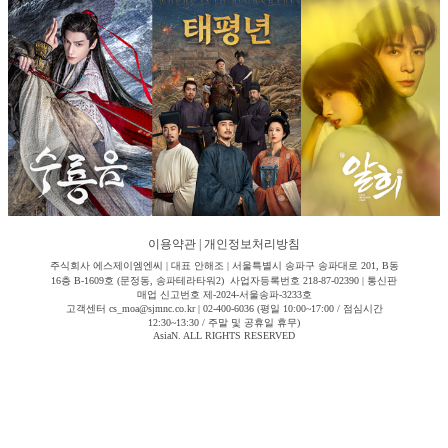
이용약관
|
개인정보처리방침
주식회사 에스제이엠엔씨 | 대표 안해조 | 서울특별시 송파구 송파대로 201, B동
16층 B-1609호 (문정동, 송파테라타워2) 사업자등록번호 218-87-02390 | 통신판
매업 신고번호 제-2024-서울송파-3233호
고객센터 cs_moa@sjmnc.co.kr | 02-400-6036 (평일 10:00~17:00 / 점심시간
12:30~13:30 / 주말 및 공휴일 휴무)
AsiaN. ALL RIGHTS RESERVED