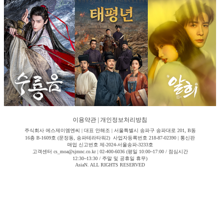
이용약관
|
개인정보처리방침
주식회사 에스제이엠엔씨 | 대표 안해조 | 서울특별시 송파구 송파대로 201, B동
16층 B-1609호 (문정동, 송파테라타워2) 사업자등록번호 218-87-02390 | 통신판
매업 신고번호 제-2024-서울송파-3233호
고객센터 cs_moa@sjmnc.co.kr | 02-400-6036 (평일 10:00~17:00 / 점심시간
12:30~13:30 / 주말 및 공휴일 휴무)
AsiaN. ALL RIGHTS RESERVED