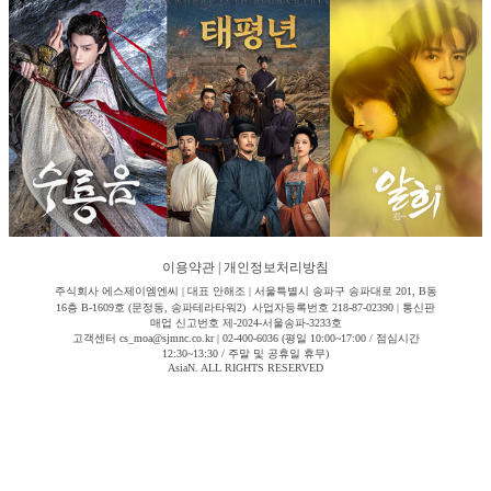
이용약관
|
개인정보처리방침
주식회사 에스제이엠엔씨 | 대표 안해조 | 서울특별시 송파구 송파대로 201, B동
16층 B-1609호 (문정동, 송파테라타워2) 사업자등록번호 218-87-02390 | 통신판
매업 신고번호 제-2024-서울송파-3233호
고객센터 cs_moa@sjmnc.co.kr | 02-400-6036 (평일 10:00~17:00 / 점심시간
12:30~13:30 / 주말 및 공휴일 휴무)
AsiaN. ALL RIGHTS RESERVED