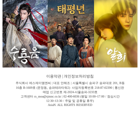
이용약관
|
개인정보처리방침
주식회사 에스제이엠엔씨 | 대표 안해조 | 서울특별시 송파구 송파대로 201, B동
16층 B-1609호 (문정동, 송파테라타워2) 사업자등록번호 218-87-02390 | 통신판
매업 신고번호 제-2024-서울송파-3233호
고객센터 cs_moa@sjmnc.co.kr | 02-400-6036 (평일 10:00~17:00 / 점심시간
12:30~13:30 / 주말 및 공휴일 휴무)
AsiaN. ALL RIGHTS RESERVED