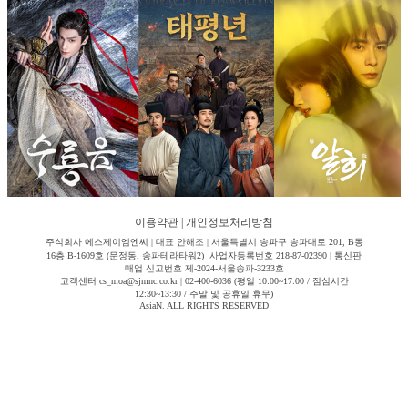
이용약관
|
개인정보처리방침
주식회사 에스제이엠엔씨 | 대표 안해조 | 서울특별시 송파구 송파대로 201, B동
16층 B-1609호 (문정동, 송파테라타워2) 사업자등록번호 218-87-02390 | 통신판
매업 신고번호 제-2024-서울송파-3233호
고객센터 cs_moa@sjmnc.co.kr | 02-400-6036 (평일 10:00~17:00 / 점심시간
12:30~13:30 / 주말 및 공휴일 휴무)
AsiaN. ALL RIGHTS RESERVED