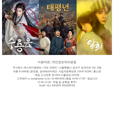
이용약관
|
개인정보처리방침
주식회사 에스제이엠엔씨 | 대표 안해조 | 서울특별시 송파구 송파대로 201, B동
16층 B-1609호 (문정동, 송파테라타워2) 사업자등록번호 218-87-02390 | 통신판
매업 신고번호 제-2024-서울송파-3233호
고객센터 cs_moa@sjmnc.co.kr | 02-400-6036 (평일 10:00~17:00 / 점심시간
12:30~13:30 / 주말 및 공휴일 휴무)
AsiaN. ALL RIGHTS RESERVED