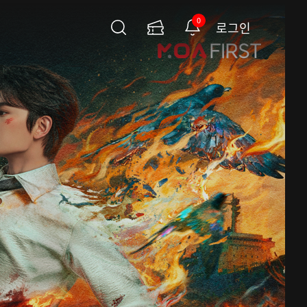
0
로그인
검
이
알
색
용
림
권
페
이
지