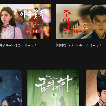
<야구골두> 장정의 배우 인사
[메이킹] <교초> 주익연 배우 인사