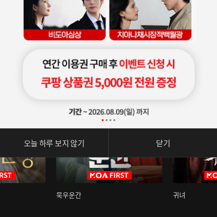
오늘 하루 보지 않기
닫기
묵우운간
귀녀