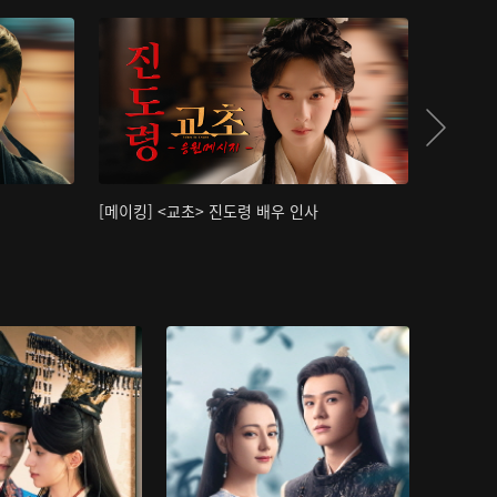
[메이킹] <교초> 진도령 배우 인사
[메이킹]