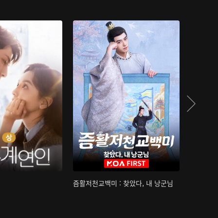
즘활저천교백미 : 찾았다, 내 낭군님
산하침