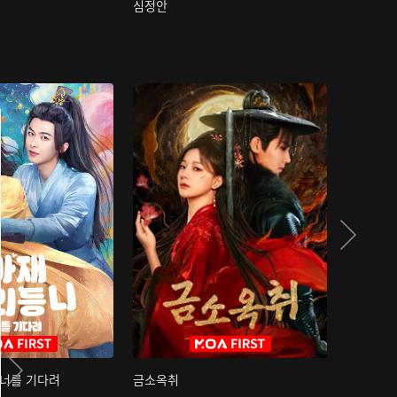
심정안
여과성음유
 너를 기다려
금소옥취
금수택심