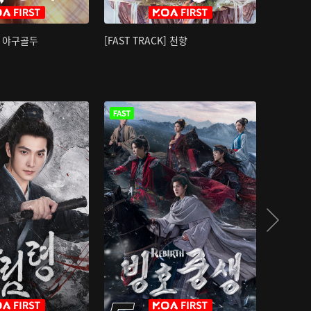
K] 야구골두
[FAST TRACK] 천향
소오강호 