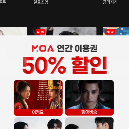
구골두
일로조양
금의지하
장중인
아재저리등니 :