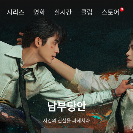
시리즈
영화
실시간
클립
스토어
N
남부당안
사건의 진실을 파헤쳐라