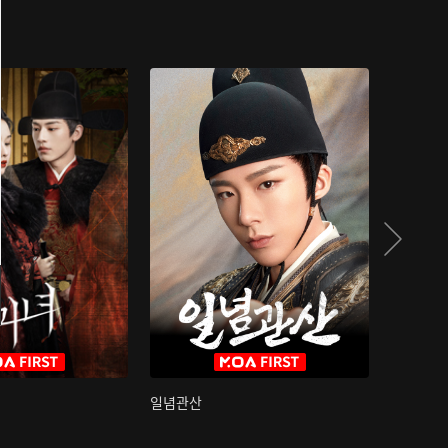
일념관산
국색방화