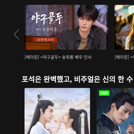
[메이킹] <야구골두> 송위룡 배우 인사
[메이킹] 
포석은 완벽했고, 비주얼은 신의 한 수