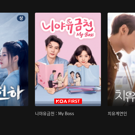
니야유금천 : My Boss
치유계연인