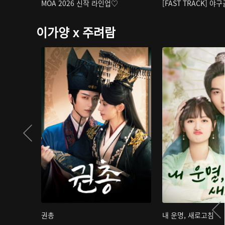
MOA 2026 신작 라인업♡
[FAST TRACK] 야
이가양 x 주려람
권총
내 운명, 새로고침