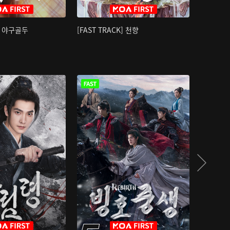
K] 야구골두
[FAST TRACK] 천향
소오강호 