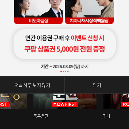
오늘 하루 보지 않기
닫기
묵우운간
귀녀