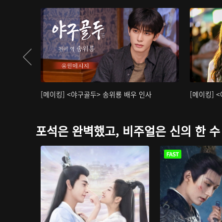
[메이킹] <야구골두> 송위룡 배우 인사
[메이킹] 
포석은 완벽했고, 비주얼은 신의 한 수