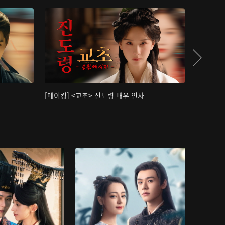
[메이킹] <교초> 진도령 배우 인사
[메이킹]