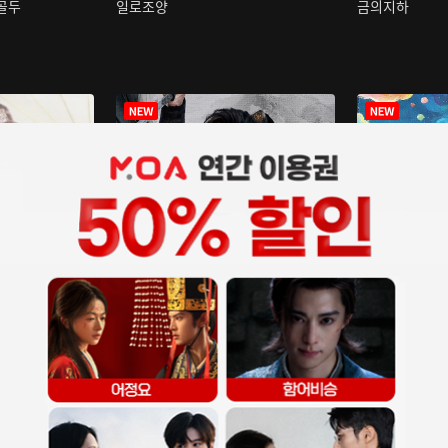
구골두
일로조양
금의지하
장중인
아재저리등니 :