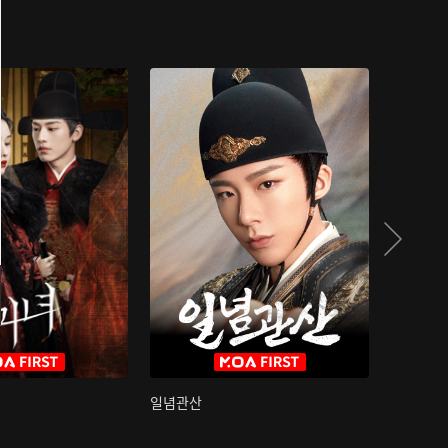
일념관산
국색방화