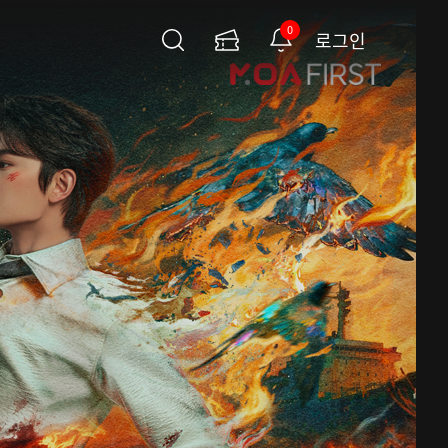
0
로그인
검
이
알
색
용
림
권
페
이
지