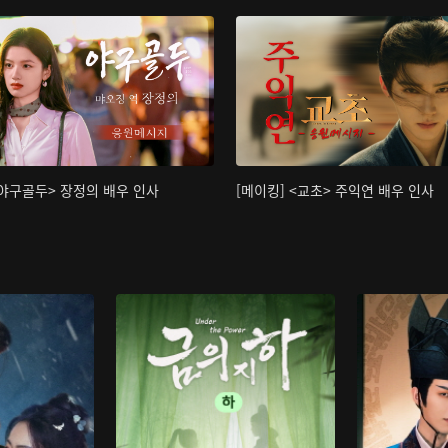
<야구골두> 장정의 배우 인사
[메이킹] <교초> 주익연 배우 인사