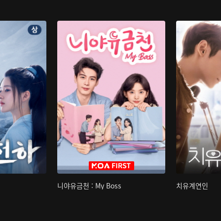
니야유금천 : My Boss
치유계연인