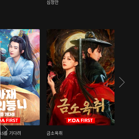
심정안
여과성음유
 너를 기다려
금소옥취
금수택심