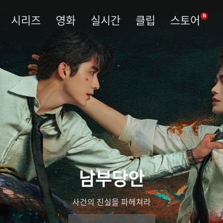
시리즈
영화
실시간
클립
스토어
N
우림령
관복을 벗고 진실을 베다