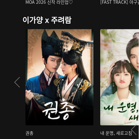
MOA 2026 신작 라인업♡
[FAST TRACK] 야
이가양 x 주려람
권총
내 운명, 새로고침