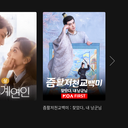
즘활저천교백미 : 찾았다, 내 낭군님
산하침