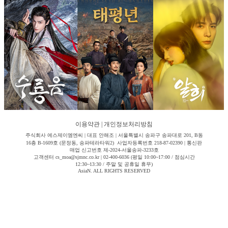
이용약관
|
개인정보처리방침
주식회사 에스제이엠엔씨 | 대표 안해조 | 서울특별시 송파구 송파대로 201, B동
16층 B-1609호 (문정동, 송파테라타워2) 사업자등록번호 218-87-02390 | 통신판
매업 신고번호 제-2024-서울송파-3233호
고객센터 cs_moa@sjmnc.co.kr | 02-400-6036 (평일 10:00~17:00 / 점심시간
12:30~13:30 / 주말 및 공휴일 휴무)
AsiaN. ALL RIGHTS RESERVED