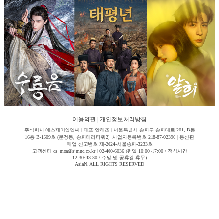
이용약관
|
개인정보처리방침
주식회사 에스제이엠엔씨 | 대표 안해조 | 서울특별시 송파구 송파대로 201, B동
16층 B-1609호 (문정동, 송파테라타워2) 사업자등록번호 218-87-02390 | 통신판
매업 신고번호 제-2024-서울송파-3233호
고객센터 cs_moa@sjmnc.co.kr | 02-400-6036 (평일 10:00~17:00 / 점심시간
12:30~13:30 / 주말 및 공휴일 휴무)
AsiaN. ALL RIGHTS RESERVED