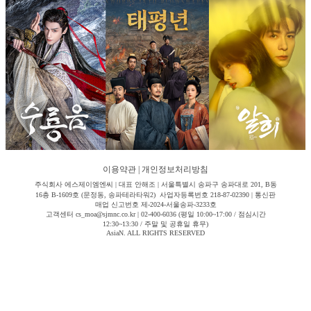
이용약관
|
개인정보처리방침
주식회사 에스제이엠엔씨 | 대표 안해조 | 서울특별시 송파구 송파대로 201, B동
16층 B-1609호 (문정동, 송파테라타워2) 사업자등록번호 218-87-02390 | 통신판
매업 신고번호 제-2024-서울송파-3233호
고객센터 cs_moa@sjmnc.co.kr | 02-400-6036 (평일 10:00~17:00 / 점심시간
12:30~13:30 / 주말 및 공휴일 휴무)
AsiaN. ALL RIGHTS RESERVED