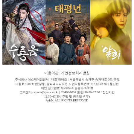
이용약관
|
개인정보처리방침
주식회사 에스제이엠엔씨 | 대표 안해조 | 서울특별시 송파구 송파대로 201, B동
16층 B-1609호 (문정동, 송파테라타워2) 사업자등록번호 218-87-02390 | 통신판
매업 신고번호 제-2024-서울송파-3233호
고객센터 cs_moa@sjmnc.co.kr | 02-400-6036 (평일 10:00~17:00 / 점심시간
12:30~13:30 / 주말 및 공휴일 휴무)
AsiaN. ALL RIGHTS RESERVED