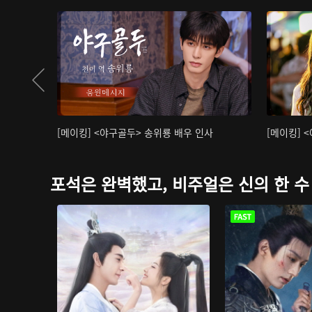
[메이킹] <야구골두> 송위룡 배우 인사
[메이킹] 
포석은 완벽했고, 비주얼은 신의 한 수