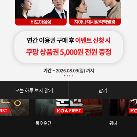
오늘 하루 보지 않기
닫기
묵우운간
귀녀