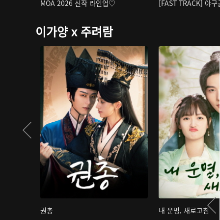
MOA 2026 신작 라인업♡
[FAST TRACK] 야
이가양 x 주려람
권총
내 운명, 새로고침