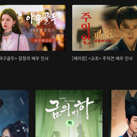
<야구골두> 장정의 배우 인사
[메이킹] <교초> 주익연 배우 인사