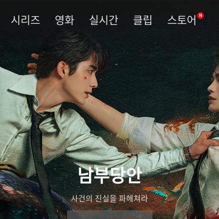
시리즈
영화
실시간
클립
스토어
N
남부당안
우림령
관복을 벗고 진실을 베다
사건의 진실을 파헤쳐라