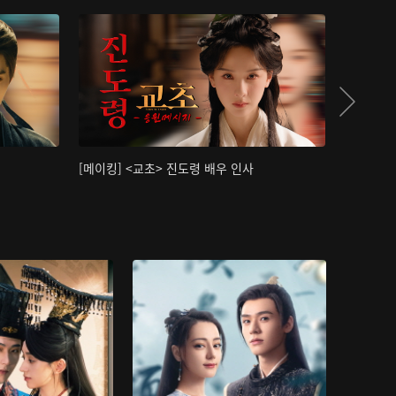
[메이킹] <교초> 진도령 배우 인사
[메이킹]