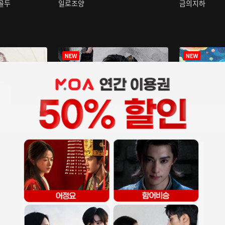
구골두
일로조양
금의지하
장중인
아재저리등니 :