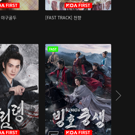
K] 야구골두
[FAST TRACK] 천향
소오강호 