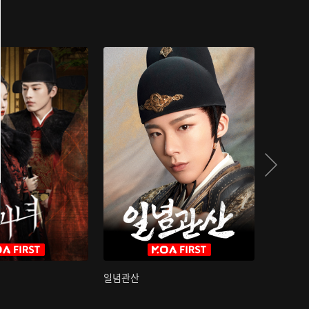
일념관산
국색방화