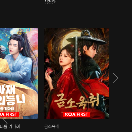
심정안
여과성음유
 너를 기다려
금소옥취
금수택심