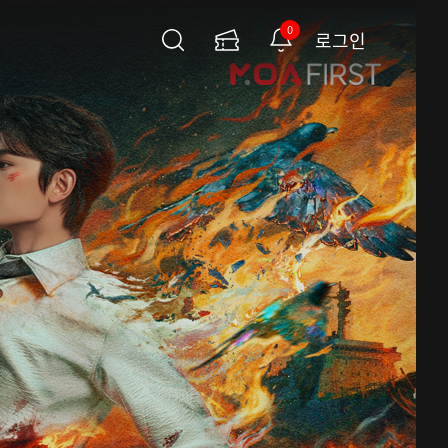
0
로그인
검
이
알
색
용
림
권
페
이
지