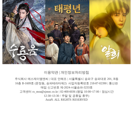
이용약관
|
개인정보처리방침
주식회사 에스제이엠엔씨 | 대표 안해조 | 서울특별시 송파구 송파대로 201, B동
16층 B-1609호 (문정동, 송파테라타워2) 사업자등록번호 218-87-02390 | 통신판
매업 신고번호 제-2024-서울송파-3233호
고객센터 cs_moa@sjmnc.co.kr | 02-400-6036 (평일 10:00~17:00 / 점심시간
12:30~13:30 / 주말 및 공휴일 휴무)
AsiaN. ALL RIGHTS RESERVED