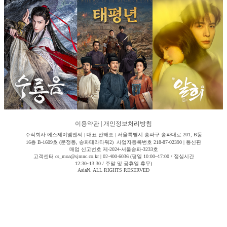
이용약관
|
개인정보처리방침
주식회사 에스제이엠엔씨 | 대표 안해조 | 서울특별시 송파구 송파대로 201, B동
16층 B-1609호 (문정동, 송파테라타워2) 사업자등록번호 218-87-02390 | 통신판
매업 신고번호 제-2024-서울송파-3233호
고객센터 cs_moa@sjmnc.co.kr | 02-400-6036 (평일 10:00~17:00 / 점심시간
12:30~13:30 / 주말 및 공휴일 휴무)
AsiaN. ALL RIGHTS RESERVED