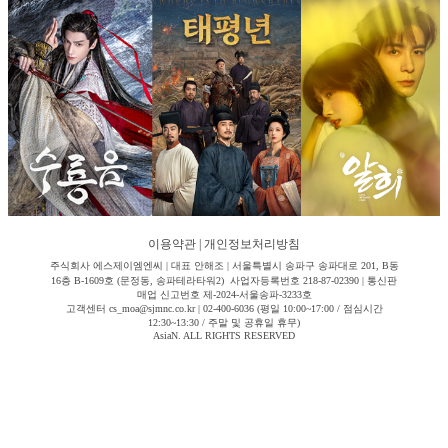
이용약관
|
개인정보처리방침
주식회사 에스제이엠엔씨 | 대표 안해조 | 서울특별시 송파구 송파대로 201, B동
16층 B-1609호 (문정동, 송파테라타워2) 사업자등록번호 218-87-02390 | 통신판
매업 신고번호 제-2024-서울송파-3233호
고객센터 cs_moa@sjmnc.co.kr | 02-400-6036 (평일 10:00~17:00 / 점심시간
12:30~13:30 / 주말 및 공휴일 휴무)
AsiaN. ALL RIGHTS RESERVED