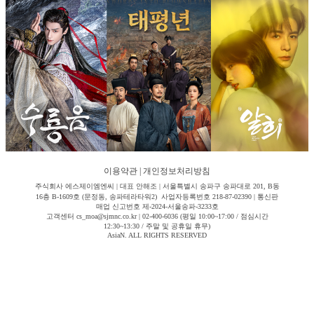
이용약관
|
개인정보처리방침
주식회사 에스제이엠엔씨 | 대표 안해조 | 서울특별시 송파구 송파대로 201, B동
16층 B-1609호 (문정동, 송파테라타워2) 사업자등록번호 218-87-02390 | 통신판
매업 신고번호 제-2024-서울송파-3233호
고객센터 cs_moa@sjmnc.co.kr | 02-400-6036 (평일 10:00~17:00 / 점심시간
12:30~13:30 / 주말 및 공휴일 휴무)
AsiaN. ALL RIGHTS RESERVED