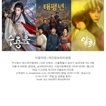
이용약관
|
개인정보처리방침
주식회사 에스제이엠엔씨 | 대표 안해조 | 서울특별시 송파구 송파대로 201, B동
16층 B-1609호 (문정동, 송파테라타워2) 사업자등록번호 218-87-02390 | 통신판
매업 신고번호 제-2024-서울송파-3233호
고객센터 cs_moa@sjmnc.co.kr | 02-400-6036 (평일 10:00~17:00 / 점심시간
12:30~13:30 / 주말 및 공휴일 휴무)
AsiaN. ALL RIGHTS RESERVED