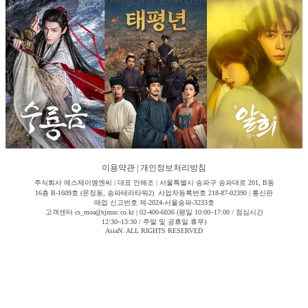
이용약관
|
개인정보처리방침
주식회사 에스제이엠엔씨 | 대표 안해조 | 서울특별시 송파구 송파대로 201, B동
16층 B-1609호 (문정동, 송파테라타워2) 사업자등록번호 218-87-02390 | 통신판
매업 신고번호 제-2024-서울송파-3233호
고객센터 cs_moa@sjmnc.co.kr | 02-400-6036 (평일 10:00~17:00 / 점심시간
12:30~13:30 / 주말 및 공휴일 휴무)
AsiaN. ALL RIGHTS RESERVED